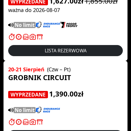
1,627.00zł
1,855.00zł
WYPRZEDANE
ważna do 2026-08-07
No limit
LISTA REZERWOWA
20-21 Sierpień
(Czw – Pt)
GROBNIK CIRCUIT
1,390.00zł
WYPRZEDANE
No limit