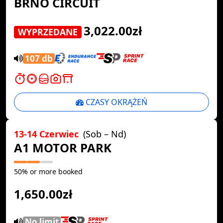
BRNO CIRCUIT
3,022.00zł
WYPRZEDANE
107 db
CZASY OKRĄŻEŃ
13-14 Czerwiec
(Sob – Nd)
A1 MOTOR PARK
50% or more booked
1,650.00zł
No limit