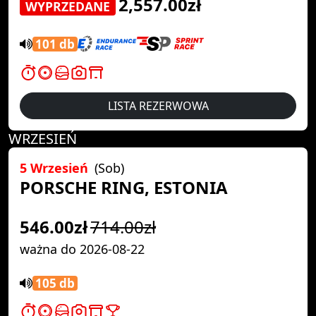
2,557.00zł
WYPRZEDANE
101 db
LISTA REZERWOWA
WRZESIEŃ
5 Wrzesień
(Sob)
PORSCHE RING, ESTONIA
546.00zł
714.00zł
ważna do 2026-08-22
105 db