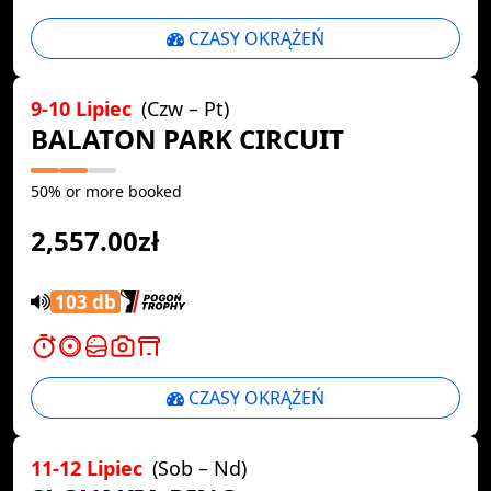
CZASY OKRĄŻEŃ
9-10 Lipiec
(Czw – Pt)
BALATON PARK CIRCUIT
50% or more booked
2,557.00zł
103 db
CZASY OKRĄŻEŃ
11-12 Lipiec
(Sob – Nd)