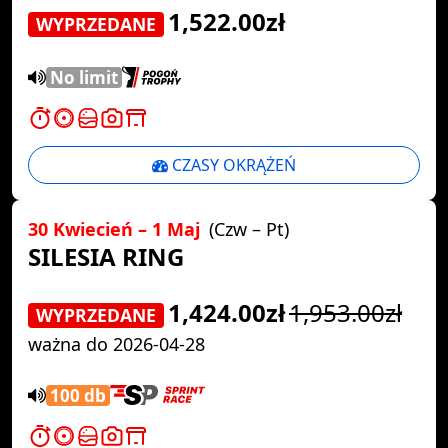
1,522.00zł
WYPRZEDANE
No limit
CZASY OKRĄŻEŃ
30 Kwiecień – 1 Maj
(Czw – Pt)
SILESIA RING
1,424.00zł
1,953.00zł
WYPRZEDANE
ważna do 2026-04-28
100 db