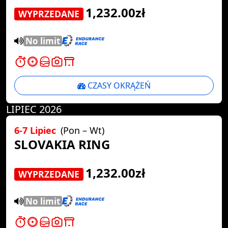
1,232.00zł
WYPRZEDANE
No limit
CZASY OKRĄŻEŃ
LIPIEC 2026
6-7 Lipiec
(Pon – Wt)
SLOVAKIA RING
1,232.00zł
WYPRZEDANE
No limit