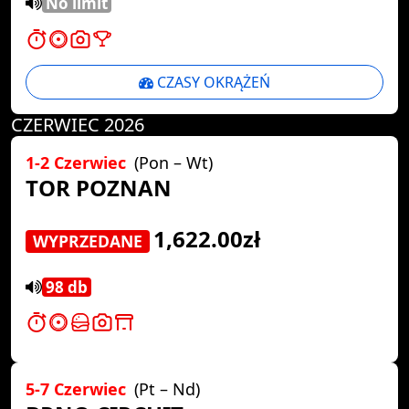
No limit
CZASY OKRĄŻEŃ
CZERWIEC 2026
1-2 Czerwiec
(Pon – Wt)
TOR POZNAN
1,622.00zł
WYPRZEDANE
98 db
5-7 Czerwiec
(Pt – Nd)