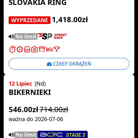
SLOVAKIA RING
1,418.00zł
WYPRZEDANE
No limit
CZASY OKRĄŻEŃ
12 Lipiec
(Nd)
BIKERNIEKI
546.00zł
714.00zł
ważna do 2026-07-06
No limit