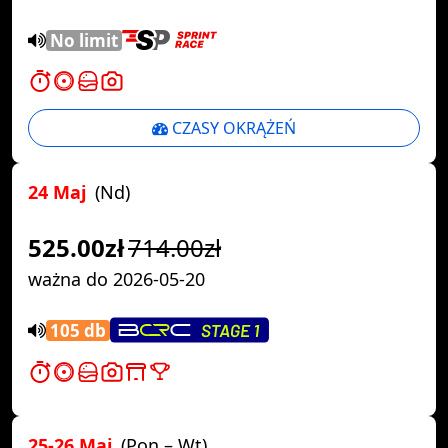
No limit
CZASY OKRĄŻEŃ
24 Maj
(Nd)
525.00zł
714.00zł
ważna do 2026-05-20
105 db
25-26 Maj
(Pon – Wt)