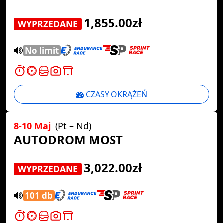
1,855.00zł
WYPRZEDANE
No limit
CZASY OKRĄŻEŃ
8-10 Maj
(Pt – Nd)
AUTODROM MOST
3,022.00zł
WYPRZEDANE
101 db