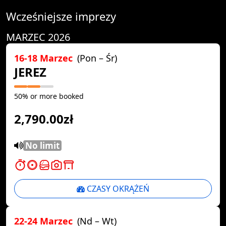
Wcześniejsze imprezy
MARZEC 2026
16-18 Marzec
(Pon – Śr)
JEREZ
50% or more booked
2,790.00zł
No limit
CZASY OKRĄŻEŃ
22-24 Marzec
(Nd – Wt)