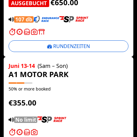
€650.00
AUSGEBUCHT
107 db
RUNDENZEITEN
Juni 13-14
(Sam – Son)
A1 MOTOR PARK
50% or more booked
€355.00
No limit