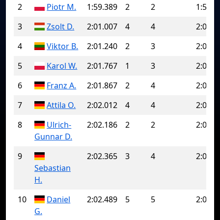
2
Piotr M.
1:59.389
2
2
1:59.3
3
Zsolt D.
2:01.007
4
4
2:01.0
4
Viktor B.
2:01.240
2
3
2:05.3
5
Karol W.
2:01.767
1
3
2:01.7
6
Franz A.
2:01.867
2
4
2:02.8
7
Attila O.
2:02.012
4
4
2:02.0
8
Ulrich-
2:02.186
2
2
2:02.1
Gunnar D.
9
2:02.365
3
4
2:04.4
Sebastian
H.
10
Daniel
2:02.489
5
5
2:02.4
G.