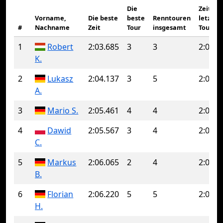
Die
Zeit de
Vorname,
Die beste
beste
Renntouren
letzten
#
Nachname
Zeit
Tour
insgesamt
Tour
1
Robert
2:03.685
3
3
2:03.6
K.
2
Lukasz
2:04.137
3
5
2:04.7
A.
3
Mario S.
2:05.461
4
4
2:05.4
4
Dawid
2:05.567
3
4
2:06.0
C.
5
Markus
2:06.065
2
4
2:06.5
B.
6
Florian
2:06.220
5
5
2:06.2
H.