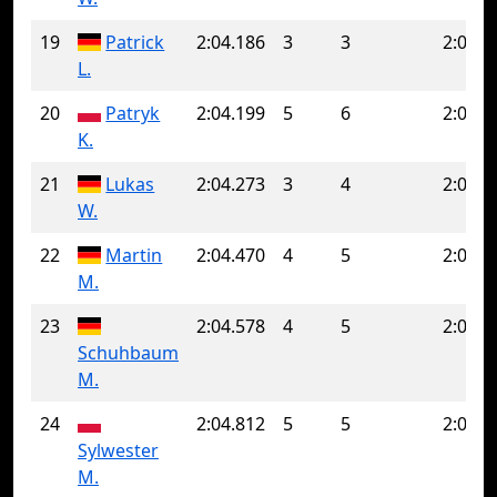
19
Patrick
2:04.186
3
3
2:04.1
L.
20
Patryk
2:04.199
5
6
2:05.4
K.
21
Lukas
2:04.273
3
4
2:07.4
W.
22
Martin
2:04.470
4
5
2:05.3
M.
23
2:04.578
4
5
2:05.2
Schuhbaum
M.
24
2:04.812
5
5
2:04.8
Sylwester
M.