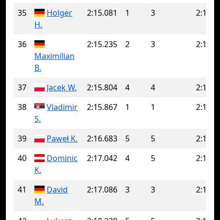
35
Holger
2:15.081
1
3
2:16.8
H.
36
2:15.235
2
3
2:15.7
Maximilian
B.
37
Jacek W.
2:15.804
4
4
2:15.8
38
Vladimir
2:15.867
1
1
2:15.8
S.
39
Paweł K.
2:16.683
5
5
2:16.6
40
Dominic
2:17.042
4
5
2:17.2
K.
41
David
2:17.086
3
3
2:17.0
M.