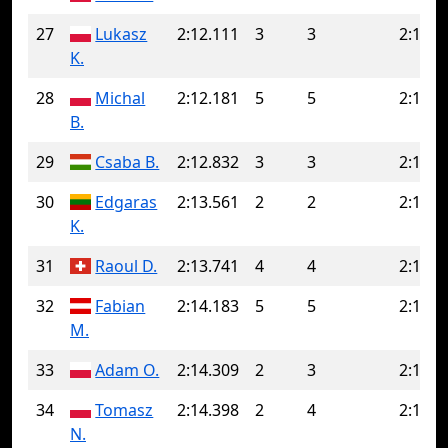
27
Lukasz
2:12.111
3
3
2:12.1
K.
28
Michal
2:12.181
5
5
2:12.1
B.
29
Csaba B.
2:12.832
3
3
2:12.8
30
Edgaras
2:13.561
2
2
2:13.5
K.
31
Raoul D.
2:13.741
4
4
2:13.7
32
Fabian
2:14.183
5
5
2:14.1
M.
33
Adam O.
2:14.309
2
3
2:16.8
34
Tomasz
2:14.398
2
4
2:17.0
N.