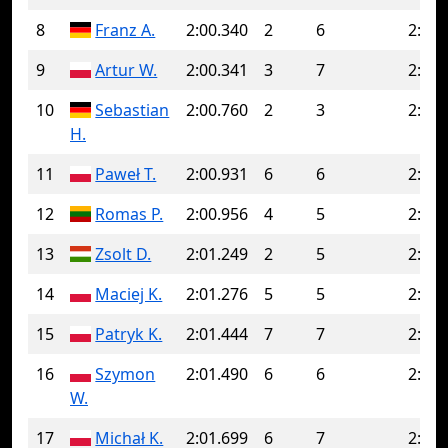
8
Franz A.
2:00.340
2
6
2:04.
9
Artur W.
2:00.341
3
7
2:03.
10
Sebastian
2:00.760
2
3
2:01.
H.
11
Paweł T.
2:00.931
6
6
2:00.
12
Romas P.
2:00.956
4
5
2:03.
13
Zsolt D.
2:01.249
2
5
2:01.
14
Maciej K.
2:01.276
5
5
2:01.
15
Patryk K.
2:01.444
7
7
2:01.
16
Szymon
2:01.490
6
6
2:01.
W.
17
Michał K.
2:01.699
6
7
2:03.