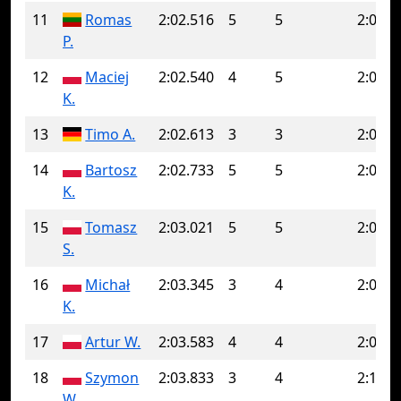
11
Romas
2:02.516
5
5
2:02.5
P.
12
Maciej
2:02.540
4
5
2:03.6
K.
13
Timo A.
2:02.613
3
3
2:02.6
14
Bartosz
2:02.733
5
5
2:02.7
K.
15
Tomasz
2:03.021
5
5
2:03.0
S.
16
Michał
2:03.345
3
4
2:03.7
K.
17
Artur W.
2:03.583
4
4
2:03.5
18
Szymon
2:03.833
3
4
2:14.9
W.