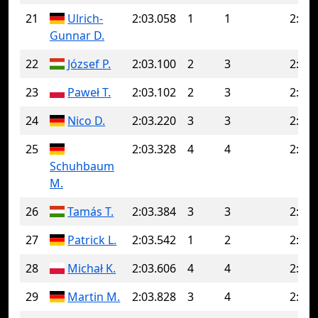
21
Ulrich-
2:03.058
1
1
2:03.
Gunnar D.
22
József P.
2:03.100
2
3
2:03.
23
Paweł T.
2:03.102
2
3
2:04.
24
Nico D.
2:03.220
3
3
2:03.
25
2:03.328
4
4
2:03.
Schuhbaum
M.
26
Tamás T.
2:03.384
3
3
2:03.
27
Patrick L.
2:03.542
1
2
2:06.
28
Michał K.
2:03.606
4
4
2:03.
29
Martin M.
2:03.828
3
4
2:04.