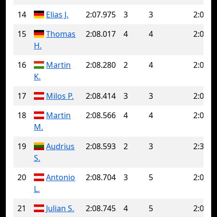
14
Elias J.
2:07.975
3
3
2:07.9
15
Thomas
2:08.017
4
4
2:08.0
H.
16
Martin
2:08.280
2
4
2:08.8
K.
17
Milos P.
2:08.414
3
3
2:08.4
18
Martin
2:08.566
4
4
2:08.5
M.
19
Audrius
2:08.593
2
3
2:35.6
S.
20
Antonio
2:08.704
3
5
2:09.0
L.
21
Julian S.
2:08.745
4
5
2:09.9