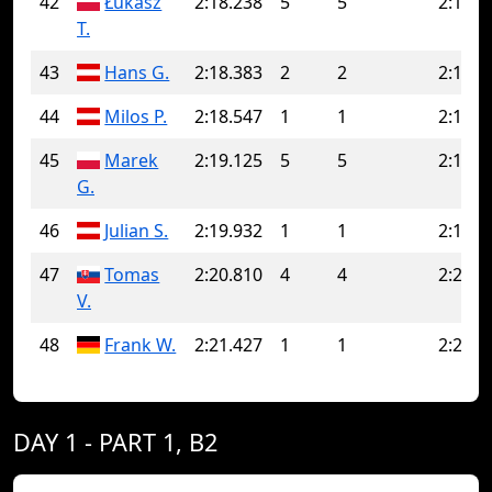
42
Łukasz
2:18.238
5
5
2:18.2
T.
43
Hans G.
2:18.383
2
2
2:18.3
44
Milos P.
2:18.547
1
1
2:18.5
45
Marek
2:19.125
5
5
2:19.1
G.
46
Julian S.
2:19.932
1
1
2:19.9
47
Tomas
2:20.810
4
4
2:20.8
V.
48
Frank W.
2:21.427
1
1
2:21.4
DAY 1 - PART 1, B2