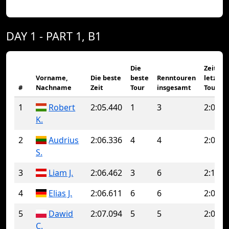
DAY 1 - PART 1, B1
Die
Zeit de
Vorname,
Die beste
beste
Renntouren
letzten
#
Nachname
Zeit
Tour
insgesamt
Tour
1
Robert
2:05.440
1
3
2:06.0
K.
2
Audrius
2:06.336
4
4
2:06.3
S.
3
Liam J.
2:06.462
3
6
2:10.2
4
Elias J.
2:06.611
6
6
2:06.6
5
Dawid
2:07.094
5
5
2:07.0
C.