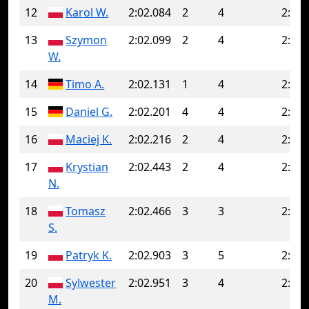
12
Karol W.
2:02.084
2
4
2:02.
13
Szymon
2:02.099
2
4
2:02.
W.
14
Timo A.
2:02.131
1
4
2:03.
15
Daniel G.
2:02.201
4
4
2:02.
16
Maciej K.
2:02.216
2
4
2:02.
17
Krystian
2:02.443
2
4
2:03.
N.
18
Tomasz
2:02.466
3
3
2:02.
S.
19
Patryk K.
2:02.903
3
5
2:03.
20
Sylwester
2:02.951
3
4
2:05.
M.