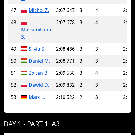
47
Michał Ż.
2:07.647
3
4
2:08.
48
2:07.678
3
4
2:09.
Massimiliano
S.
49
Silviu S.
2:08.486
3
3
2:08.
50
Daniel M.
2:08.771
3
3
2:08.
51
Zoltan B.
2:09.558
3
4
2:09.
52
Dawid D.
2:09.832
2
3
2:12.
53
Marc L.
2:10.522
2
3
2:11.
DAY 1 - PART 1, A3