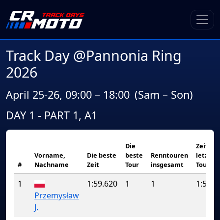
Track Day @Pannonia Ring
2026
April 25-26, 09:00 – 18:00
(Sam – Son)
DAY 1 - PART 1, A1
Die
Zeit de
Vorname,
Die beste
beste
Renntouren
letzten
#
Nachname
Zeit
Tour
insgesamt
Tour
1
1:59.620
1
1
1:59.6
Przemysław
J.