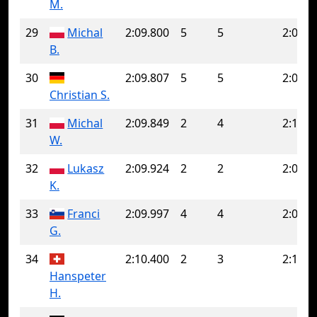
M.
29
Michal
2:09.800
5
5
2:09.8
B.
30
2:09.807
5
5
2:09.8
Christian S.
31
Michal
2:09.849
2
4
2:12.2
W.
32
Lukasz
2:09.924
2
2
2:09.9
K.
33
Franci
2:09.997
4
4
2:09.9
G.
34
2:10.400
2
3
2:12.3
Hanspeter
H.