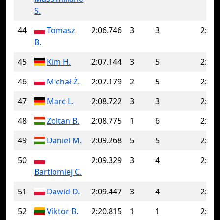
S.
44
Tomasz
2:06.746
3
3
2:06.
B.
45
Kim H.
2:07.144
3
5
2:12.
46
Michał Ż.
2:07.179
2
5
2:08.
47
Marc L.
2:08.722
3
3
2:08.
48
Zoltan B.
2:08.775
1
6
2:09.
49
Daniel M.
2:09.268
5
5
2:09.
50
2:09.329
3
4
2:11.
Bartlomiej C.
51
Dawid D.
2:09.447
3
4
2:10.
52
Viktor B.
2:20.815
1
1
2:20.