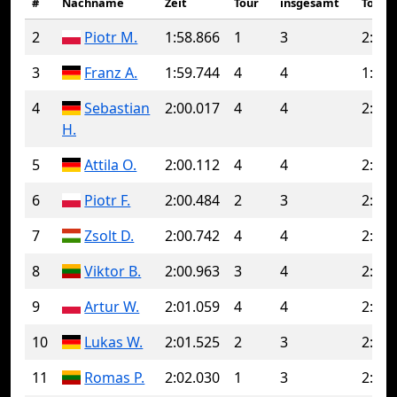
#
Nachname
Zeit
Tour
insgesamt
Tour
2
Piotr M.
1:58.866
1
3
2:03.
3
Franz A.
1:59.744
4
4
1:59.
4
Sebastian
2:00.017
4
4
2:00.
H.
5
Attila O.
2:00.112
4
4
2:00.
6
Piotr F.
2:00.484
2
3
2:00.
7
Zsolt D.
2:00.742
4
4
2:00.
8
Viktor B.
2:00.963
3
4
2:07.
9
Artur W.
2:01.059
4
4
2:01.
10
Lukas W.
2:01.525
2
3
2:02.
11
Romas P.
2:02.030
1
3
2:07.