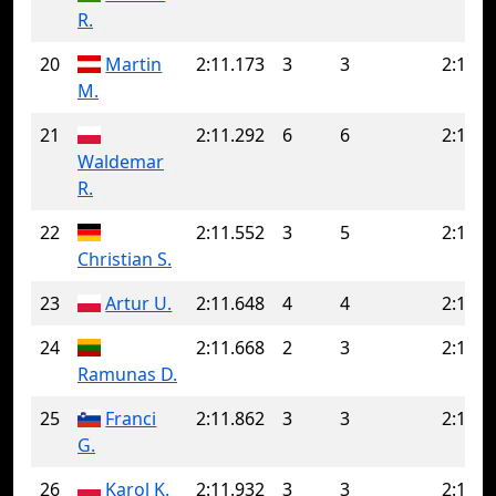
R.
20
Martin
2:11.173
3
3
2:11.1
M.
21
2:11.292
6
6
2:11.2
Waldemar
R.
22
2:11.552
3
5
2:11.9
Christian S.
23
Artur U.
2:11.648
4
4
2:11.6
24
2:11.668
2
3
2:11.8
Ramunas D.
25
Franci
2:11.862
3
3
2:11.8
G.
26
Karol K.
2:11.932
3
3
2:11.9