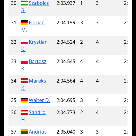
30
Szabolcs
2:03.937
1
3
2:04.
B.
31
Florian
2:04.199
3
3
2:04.
M.
32
Krystian
2:04.524
2
4
2:04.
K.
33
Bartosz
2:04.545
4
4
2:04.
K.
34
Mareks
2:04.564
4
4
2:04.
K.
35
Walter D.
2:04.695
3
4
2:05.
36
Sandro
2:04.773
2
4
2:06.
H.
37
Andrius
2:05.040
3
3
2:05.