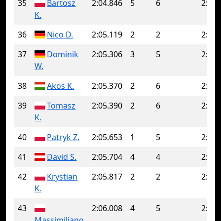
35
Bartosz
2:04.846
5
6
2:05.
K.
36
Nico D.
2:05.119
2
2
2:05.
37
Dominik
2:05.306
3
5
2:06.
W.
38
Akos K.
2:05.370
2
6
2:07.
39
Tomasz
2:05.390
2
6
2:07.
K.
40
Patryk Z.
2:05.653
1
5
2:08.
41
David S.
2:05.704
4
4
2:05.
42
Krystian
2:05.817
2
2
2:05.
K.
43
2:06.008
4
5
2:06.
Massimiliano