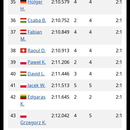
35
Holger
2:10.579
4
4
2:10.5
H.
36
Csaba B.
2:10.752
2
4
2:17.1
37
Fabian
2:10.849
4
4
2:10.8
M.
38
Raoul D.
2:10.913
4
4
2:10.9
39
Paweł K.
2:11.206
2
4
2:11.7
40
David L.
2:11.446
3
4
2:11.5
41
Jacek W.
2:11.513
5
5
2:11.5
42
Edgaras
2:11.645
2
2
2:11.6
K.
43
2:12.042
4
5
2:14.6
Grzegorz K.