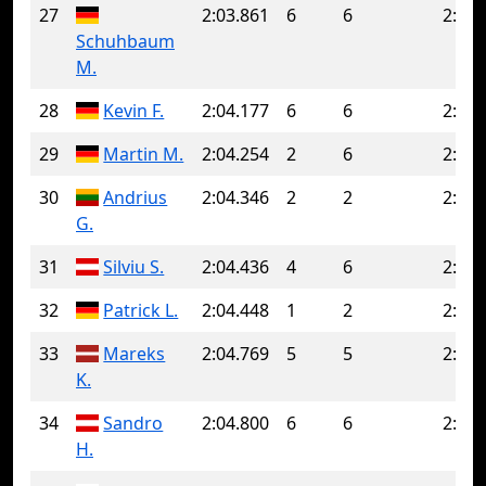
27
2:03.861
6
6
2:03.
Schuhbaum
M.
28
Kevin F.
2:04.177
6
6
2:04.
29
Martin M.
2:04.254
2
6
2:04.
30
Andrius
2:04.346
2
2
2:04.
G.
31
Silviu S.
2:04.436
4
6
2:05.
32
Patrick L.
2:04.448
1
2
2:05.
33
Mareks
2:04.769
5
5
2:04.
K.
34
Sandro
2:04.800
6
6
2:04.
H.