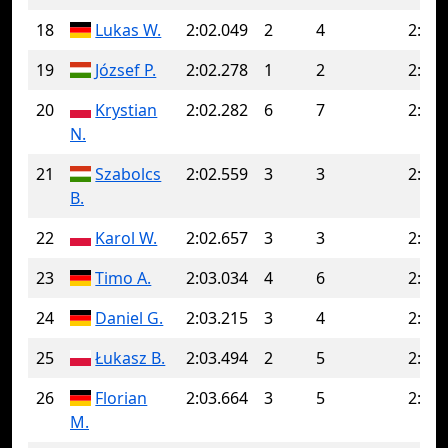
18
Lukas W.
2:02.049
2
4
2:03.
19
József P.
2:02.278
1
2
2:08.
20
Krystian
2:02.282
6
7
2:02.
N.
21
Szabolcs
2:02.559
3
3
2:02.
B.
22
Karol W.
2:02.657
3
3
2:02.
23
Timo A.
2:03.034
4
6
2:04.
24
Daniel G.
2:03.215
3
4
2:03.
25
Łukasz B.
2:03.494
2
5
2:04.
26
Florian
2:03.664
3
5
2:08.
M.