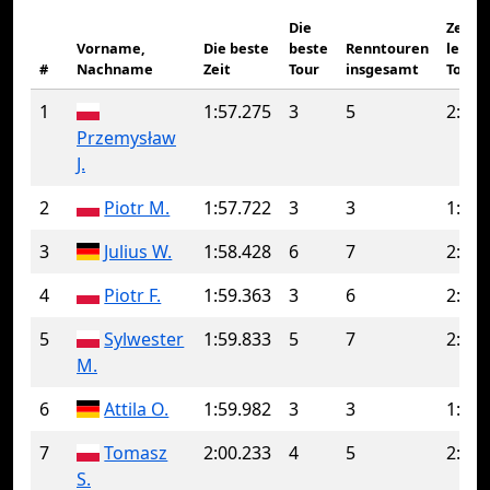
Die
Zeit d
Vorname,
Die beste
beste
Renntouren
letzte
#
Nachname
Zeit
Tour
insgesamt
Tour
1
1:57.275
3
5
2:29.
Przemysław
J.
2
Piotr M.
1:57.722
3
3
1:57.
3
Julius W.
1:58.428
6
7
2:00.
4
Piotr F.
1:59.363
3
6
2:04.
5
Sylwester
1:59.833
5
7
2:05.
M.
6
Attila O.
1:59.982
3
3
1:59.
7
Tomasz
2:00.233
4
5
2:44.
S.