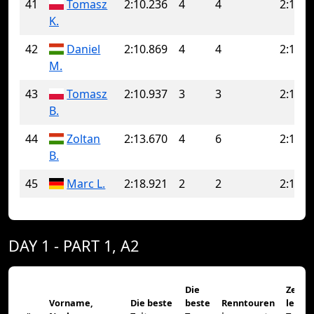
41
Tomasz
2:10.236
4
4
2:10.2
K.
42
Daniel
2:10.869
4
4
2:10.8
M.
43
Tomasz
2:10.937
3
3
2:10.9
B.
44
Zoltan
2:13.670
4
6
2:16.0
B.
45
Marc L.
2:18.921
2
2
2:18.9
DAY 1 - PART 1, A2
Die
Zeit d
Vorname,
Die beste
beste
Renntouren
letzte