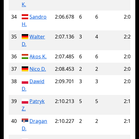
K.
34
Sandro
2:06.678
6
6
2:06.6
H.
35
Walter
2:07.136
3
4
2:28.2
D.
36
Akos K.
2:07.485
6
6
2:07.4
37
Nico D.
2:08.453
2
2
2:08.4
38
Dawid
2:09.701
3
3
2:09.7
D.
39
Patryk
2:10.213
5
5
2:10.2
Z.
40
Dragan
2:10.227
2
2
2:10.2
D.