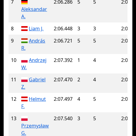
7
2:06.286
5
5
2:06.2
Aleksandar
A.
8
Liam J.
2:06.448
3
3
2:06.4
9
András
2:06.721
5
5
2:06.7
R.
10
Andrzej
2:07.392
1
4
2:09.9
W.
11
Gabriel
2:07.470
2
4
2:08.0
Z.
12
Helmut
2:07.497
4
5
2:08.6
F.
13
2:07.540
3
5
2:08.6
Przemysław
G.