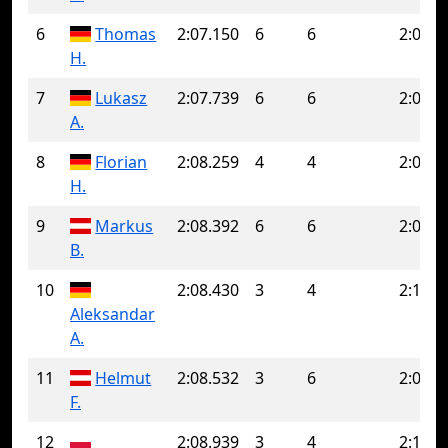
6
Thomas
2:07.150
6
6
2:07.1
H.
7
Lukasz
2:07.739
6
6
2:07.7
A.
8
Florian
2:08.259
4
4
2:08.2
H.
9
Markus
2:08.392
6
6
2:08.3
B.
10
2:08.430
3
4
2:10.0
Aleksandar
A.
11
Helmut
2:08.532
3
6
2:09.0
F.
12
2:08.939
3
4
2:11.8