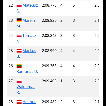
22
Mateusz
2:08.775
4
5
2:09.3
D.
23
Marvin
2:08.826
2
3
2:10.3
M.
24
Tomasz
2:08.843
3
3
2:08.8
N.
25
Markus
2:08.990
4
4
2:08.9
B.
26
2:09.363
4
4
2:09.3
Ramunas D.
27
2:09.405
1
3
2:09.9
Waldemar
R.
28
Helmut
2:09.482
2
3
2:10.3