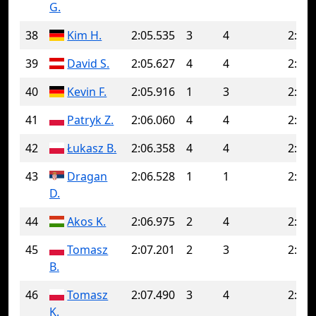
G.
38
Kim H.
2:05.535
3
4
2:12.
39
David S.
2:05.627
4
4
2:05.
40
Kevin F.
2:05.916
1
3
2:06.
41
Patryk Z.
2:06.060
4
4
2:06.
42
Łukasz B.
2:06.358
4
4
2:06.
43
Dragan
2:06.528
1
1
2:06.
D.
44
Akos K.
2:06.975
2
4
2:08.
45
Tomasz
2:07.201
2
3
2:08.
B.
46
Tomasz
2:07.490
3
4
2:07.
K.