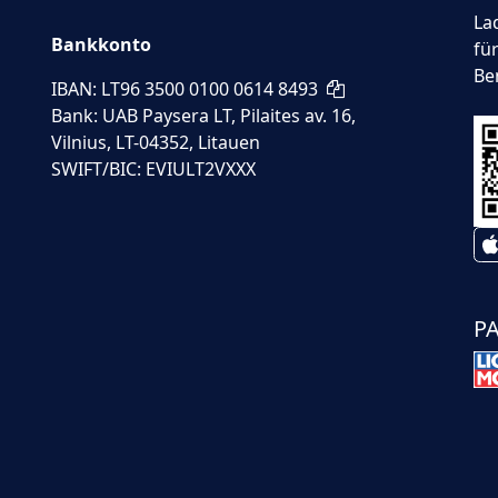
La
Bankkonto
fü
Be
IBAN: LT96 3500 0100 0614 8493
Bank: UAB Paysera LT, Pilaites av. 16,
Vilnius, LT-04352, Litauen
SWIFT/BIC: EVIULT2VXXX
P