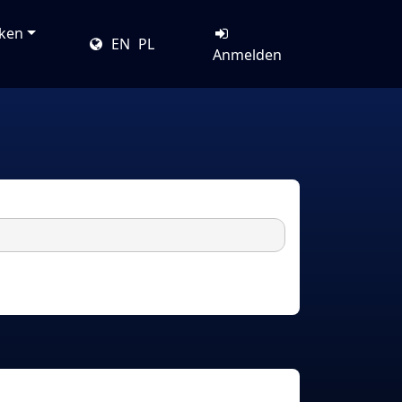
cken
EN
PL
Anmelden